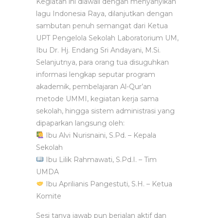
Kegiatan ini diawali dengan menyanyikan
lagu Indonesia Raya, dilanjutkan dengan
sambutan penuh semangat dari Ketua
UPT Pengelola Sekolah Laboratorium UM,
Ibu Dr. Hj. Endang Sri Andayani, M.Si.
Selanjutnya, para orang tua disuguhkan
informasi lengkap seputar program
akademik, pembelajaran Al-Qur’an
metode UMMI, kegiatan kerja sama
sekolah, hingga sistem administrasi yang
dipaparkan langsung oleh:
Ibu Alvi Nurisnaini, S.Pd. – Kepala
Sekolah
Ibu Lilik Rahmawati, S.Pd.I. – Tim
UMDA
Ibu Aprilianis Pangestuti, S.H. – Ketua
Komite
Sesi tanya jawab pun berjalan aktif dan