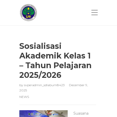
Sosialisasi
Akademik Kelas 1
– Tahun Pelajaran
2025/2026
by
svperadmin_sdlabum8423
December 9,
2025
NEWS
Suasana